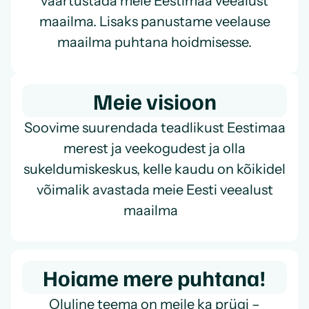
väärtustada meie Eestimaa veealust
maailma. Lisaks panustame veelause
maailma puhtana hoidmisesse.
Meie visioon
Soovime suurendada teadlikust Eestimaa
merest ja veekogudest ja olla
sukeldumiskeskus, kelle kaudu on kõikidel
võimalik avastada meie Eesti veealust
maailma
Hoiame mere puhtana!
Oluline teema on meile ka prügi –