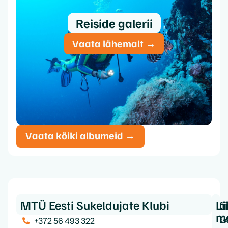
Reiside galerii
Vaata lähemalt →
Vaata kõiki albumeid →
MTÜ Eesti Sukeldujate Klubi
Ki
In
Li
m
Es
K
+372 56 493 322