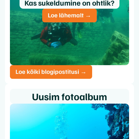
Kas sukeldumine on ohtlik?
Loe lähemalt →
Loe kõiki blogipostitusi →
Uusim fotoalbum