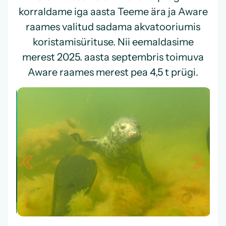
korraldame iga aasta Teeme ära ja Aware
raames valitud sadama akvatooriumis
koristamisürituse. Nii eemaldasime
merest 2025. aasta septembris toimuva
Aware raames
merest pea 4,5 t prügi.