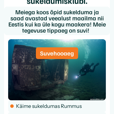
sukeldumisklubi.
Meiega koos õpid sukelduma ja
saad avastad veealust maailma nii
Eestis kui ka üle kogu maakera! Meie
tegevuse tippaeg on suvi!
Suvehooaeg
Käime sukeldumas Rummus