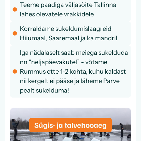
Teeme paadiga väljasõite Tallinna
lahes olevatele vrakkidele
Korraldame sukeldumislaagreid
Hiiumaal, Saaremaal ja ka mandril
Iga nädalaselt saab meiega sukelduda
nn “neljapäevakutel” - võtame
Rummus ette 1-2 kohta, kuhu kaldast
nii kergelt ei pääse ja läheme Parve
pealt sukelduma!
Sügis- ja talvehooaeg