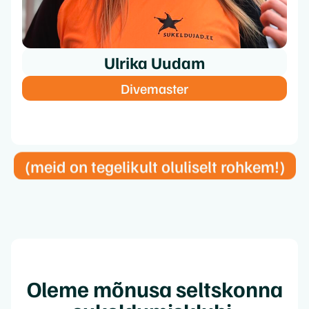
Ulrika Uudam
Divemaster
(meid on tegelikult oluliselt rohkem!)
Oleme mõnusa seltskonna