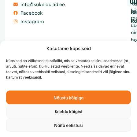
uu
Ku
Hi
info@sukeldujad.ee
Lii
Ka
Bl
Facebook
me
Ko
Pr
Instagram
uu
ni
ho
en
Kasutame küpsiseid
ku
Küpsised on väikesed tekstifailid, mis salvestatakse sinu seadmesse (nt
me
arvuti, nutitelefon), kui külastad veebilehte. Need sisaldavad erinevat
te
teavet, näiteks veebisaidi eelistusi, sisselogimisandmeid või jälgivad sinu
ja
käitumist veebisaidil.
et
Nõustu kõigiga
Keeldu kõigist
Näita eelistusi
© 2026 MTÜ Eesti Sukeldujate Klubi, Kõik õigused
↑