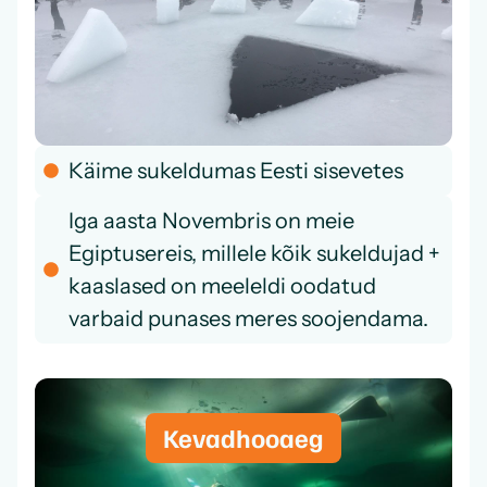
Käime sukeldumas Eesti sisevetes
Iga aasta Novembris on meie
Egiptusereis, millele kõik sukeldujad +
kaaslased on meeleldi oodatud
varbaid punases meres soojendama.
Kevadhooaeg