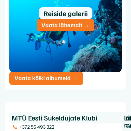
Reiside galerii
Vaata lähemalt →
Vaata kõiki albumeid →
MTÜ Eesti Sukeldujate Klubi
Ki
In
Li
m
Es
K
+372 56 493 322