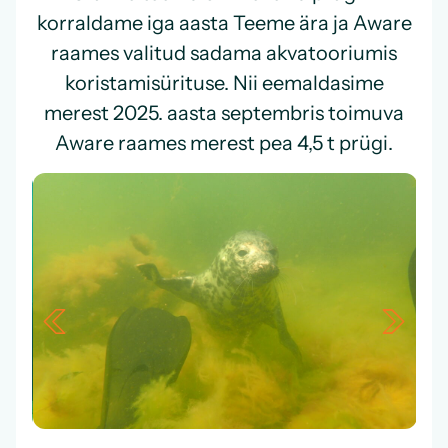
korraldame iga aasta Teeme ära ja Aware
raames valitud sadama akvatooriumis
koristamisürituse. Nii eemaldasime
merest 2025. aasta septembris toimuva
Aware raames
merest pea 4,5 t prügi.