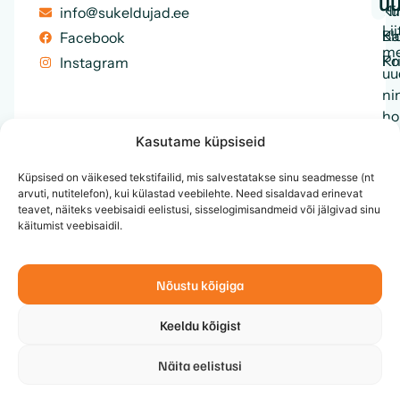
uu
Ku
Hi
info@sukeldujad.ee
Lii
Ka
Bl
Facebook
me
Ko
Pr
Instagram
uu
ni
ho
en
Kasutame küpsiseid
ku
Küpsised on väikesed tekstifailid, mis salvestatakse sinu seadmesse (nt
me
arvuti, nutitelefon), kui külastad veebilehte. Need sisaldavad erinevat
te
teavet, näiteks veebisaidi eelistusi, sisselogimisandmeid või jälgivad sinu
ja
käitumist veebisaidil.
et
Nõustu kõigiga
Keeldu kõigist
Näita eelistusi
© 2026 MTÜ Eesti Sukeldujate Klubi, Kõik õigused
↑