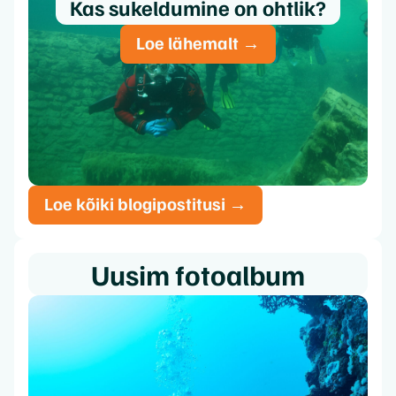
Kas sukeldumine on ohtlik?
Loe lähemalt →
Loe kõiki blogipostitusi →
Uusim fotoalbum