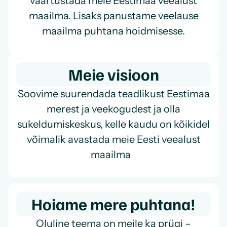
väärtustada meie Eestimaa veealust
maailma. Lisaks panustame veelause
maailma puhtana hoidmisesse.
Meie visioon
Soovime suurendada teadlikust Eestimaa
merest ja veekogudest ja olla
sukeldumiskeskus, kelle kaudu on kõikidel
võimalik avastada meie Eesti veealust
maailma
Hoiame mere puhtana!
Oluline teema on meile ka prügi –