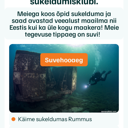
sukeldumisklubi.
Meiega koos õpid sukelduma ja
saad avastad veealust maailma nii
Eestis kui ka üle kogu maakera! Meie
tegevuse tippaeg on suvi!
Suvehooaeg
Käime sukeldumas Rummus