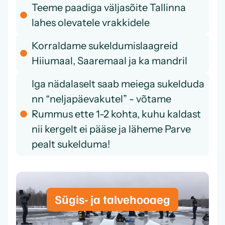
Teeme paadiga väljasõite Tallinna
lahes olevatele vrakkidele
Korraldame sukeldumislaagreid
Hiiumaal, Saaremaal ja ka mandril
Iga nädalaselt saab meiega sukelduda
nn “neljapäevakutel” - võtame
Rummus ette 1-2 kohta, kuhu kaldast
nii kergelt ei pääse ja läheme Parve
pealt sukelduma!
Sügis- ja talvehooaeg