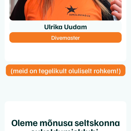
Ulrika Uudam
Divemaster
(meid on tegelikult oluliselt rohkem!)
Oleme mõnusa seltskonna