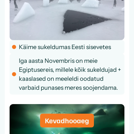
Käime sukeldumas Eesti sisevetes
Iga aasta Novembris on meie
Egiptusereis, millele kõik sukeldujad +
kaaslased on meeleldi oodatud
varbaid punases meres soojendama.
Kevadhooaeg