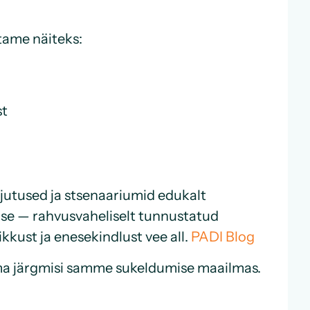
utame näiteks:
st
rjutused ja stsenaariumid edukalt
se — rahvusvaheliselt tunnustatud
ikkust ja enesekindlust vee all.
PADI Blog
uma järgmisi samme sukeldumise maailmas.