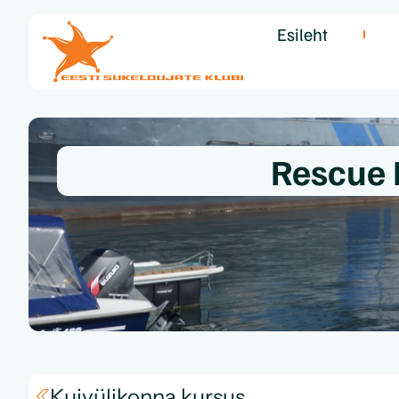
Esileht
Rescue 
Kuivülikonna kursus