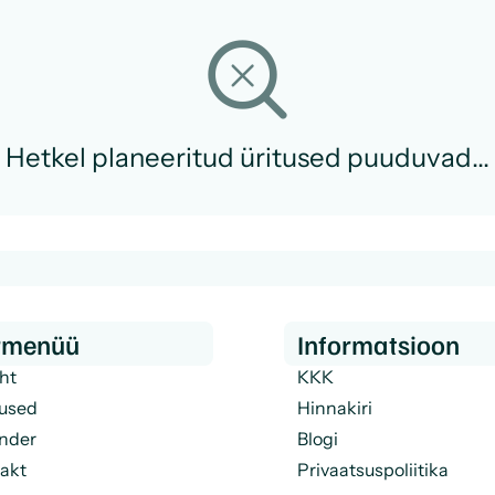
Hetkel planeeritud üritused puuduvad...
irmenüü
Informatsioon
eht
KKK
used
Hinnakiri
nder
Blogi
akt
Privaatsuspoliitika