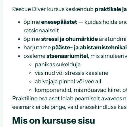
Rescue Diver kursus keskendub
praktikale j
õpime
enesepäästet
— kuidas hoida en
ratsionaalselt
õpime
stressi ja ohumärkide
äratundmist
harjutame
pääste- ja abistamistehnika
osaleme
stsenaariumitel
, mis simuleeri
panikas sukelduja
väsinud või stressis kaaslane
abivajaja pinnal või vee all
komponendid, mis nõuavad kiiret 
Praktiline osa aset leiab peamiselt avavees 
eesmärk ei ole pinge, vaid enesekindluse ka
Mis on kursuse sisu