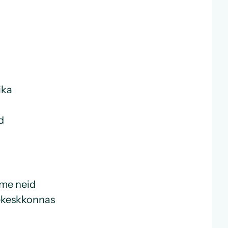
ika
d
eme neid
ekeskkonnas