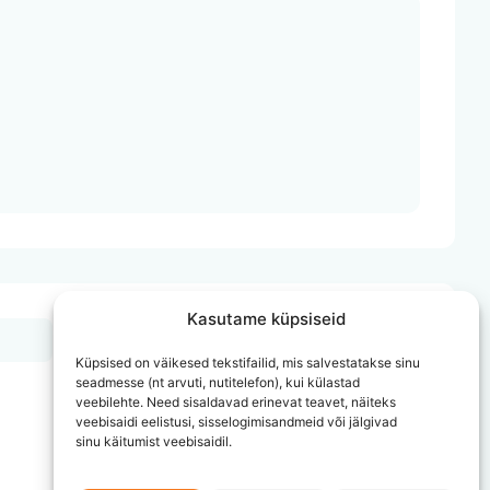
Kasutame küpsiseid
Liitu meie uudiskirjaga!
Küpsised on väikesed tekstifailid, mis salvestatakse sinu
Liitu meie uudiskirjaga ning hoia
seadmesse (nt arvuti, nutitelefon), kui külastad
end kursis meie tegemiste ja
veebilehte. Need sisaldavad erinevat teavet, näiteks
veebisaidi eelistusi, sisselogimisandmeid või jälgivad
ettevõtmistega!
sinu käitumist veebisaidil.
Liitu kohe →