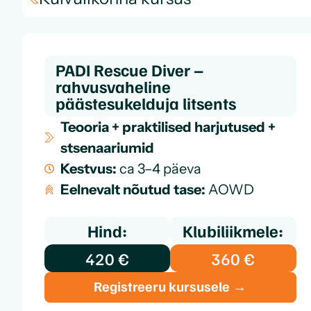
PADI Rescue Diver –
rahvusvaheline
päästesukelduja litsents
Teooria + praktilised harjutused +
stsenaariumid
Kestvus:
ca 3–4 päeva
Eelnevalt nõutud tase:
AOWD
Hind:
Klubiliikmele:
420 €
360 €
Registreeru kursusele →