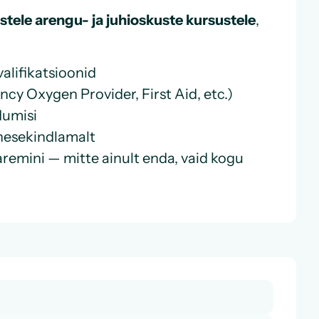
istele arengu- ja juhioskuste kursustele
,
alifikatsioonid
cy Oxygen Provider, First Aid, etc.)
dumisi
enesekindlamalt
aremini — mitte ainult enda, vaid kogu