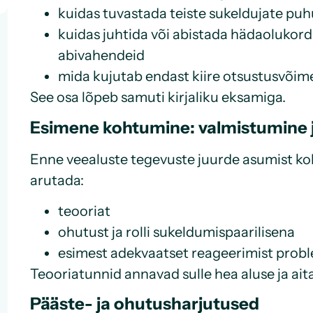
kuidas tuvastada teiste sukeldujate pu
kuidas juhtida või abistada hädaolukor
abivahendeid
mida kujutab endast kiire otsustusvõime
See osa lõpeb samuti kirjaliku eksamiga.
Esimene kohtumine: valmistumine j
Enne veealuste tegevuste juurde asumist koht
arutada:
teooriat
ohutust ja rolli sukeldumispaarilisena
esimest adekvaatset reageerimist prob
Teooriatunnid annavad sulle hea aluse ja ait
Pääste- ja ohutusharjutused