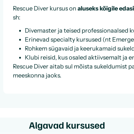
Rescue Diver kursus on
aluseks kõigile edas
sh:
Divemaster ja teised professionaalsed kv
Erinevad specialty kursused (nt Emergen
Rohkem sügavaid ja keerukamaid sukel
Klubi reisid, kus osaled aktiivsemalt ja 
Rescue Diver aitab sul mõista sukeldumist p
meeskonna jaoks.
Algavad kursused