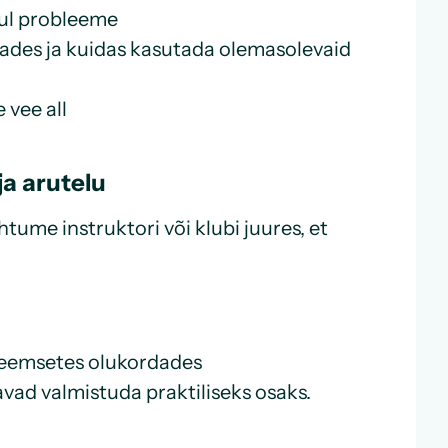
hul probleeme
dades ja kuidas kasutada olemasolevaid
 vee all
a arutelu
ume instruktori või klubi juures, et
leemsetes olukordades
avad valmistuda praktiliseks osaks.