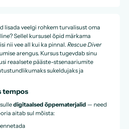
 lisada veelgi rohkem turvalisust oma
iline? Sellel kursusel õpid märkama
nii vee all kui ka pinnal.
Rescue Diver
umise arengus. Kursus tugevdab sinu
skusi reaalsete pääste-stsenaariumite
tutustundlikumaks sukeldujaks ja
as tempos
sulle
digitaalsed õppematerjalid
— need
ria aitab sul mõista:
a ennetada