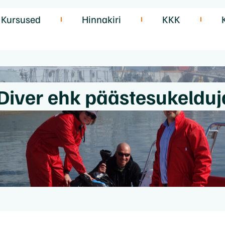
Kursused
Hinnakiri
KKK
Diver ehk päästesukelduj