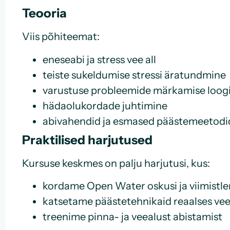
Teooria
Viis põhiteemat:
eneseabi ja stress vee all
teiste sukeldumise stressi äratundmine
varustuse probleemide märkamise loog
hädaolukordade juhtimine
abivahendid ja esmased päästemeetodi
Praktilised harjutused
Kursuse keskmes on palju harjutusi, kus:
kordame Open Water oskusi ja viimistl
katsetame päästetehnikaid reaalses ve
treenime pinna- ja veealust abistamist