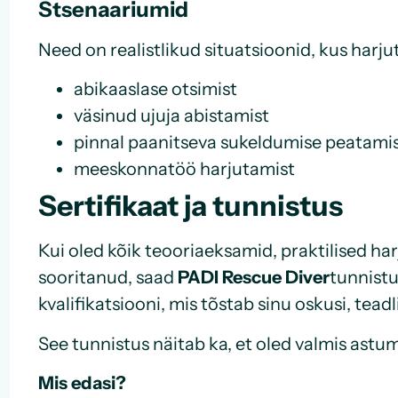
Stsenaariumid
Need on realistlikud situatsioonid, kus harj
abikaaslase otsimist
väsinud ujuja abistamist
pinnal paanitseva sukeldumise peatami
meeskonnatöö harjutamist
Sertifikaat ja tunnistus
Kui oled kõik teooriaeksamid, praktilised ha
sooritanud, saad
PADI Rescue Diver
tunnistu
kvalifikatsiooni, mis tõstab sinu oskusi, teadl
See tunnistus näitab ka, et oled valmis ast
Mis edasi?