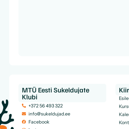
MTÜ Eesti Sukeldujate
Ki
Klubi
Esil
+372 56 493 322
Kurs
info@sukeldujad.ee
Kale
Facebook
Kont