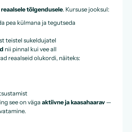
a reaalsele tõlgendusele
. Kursuse jooksul:
da pea külmana ja tegutseda
 teistel sukeldujatel
id
nii pinnal kui vee all
vad reaalseid olukordi, näiteks:
otsustamist
ning see on väga
aktiivne ja kaasahaarav
—
svatamine.