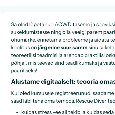
Sa oled lõpetanud AOWD taseme ja sooviksid
sukeldumistesse ning olla veelgi parem paar
ohumärke, ennetama probleeme ja aidata teisi 
koolitus on
järgmine suur samm
sinu sukeld
teoreetilisi teadmisi ja arendab praktilisi o
põhjal, mis teevad sind teadlikumaks ja vas
paariliseks!
Alustame digitaalselt: teooria om
Kui oled kursusele registreerunud, saadame 
saad läbi teha oma tempos. Rescue Diver teoo
kuidas stress vee all tekib ja kuidas sed