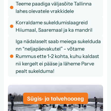
Teeme paadiga väljasõite Tallinna
lahes olevatele vrakkidele
Korraldame sukeldumislaagreid
Hiiumaal, Saaremaal ja ka mandril
Iga nädalaselt saab meiega sukelduda
nn “neljapäevakutel” - võtame
Rummus ette 1-2 kohta, kuhu kaldast
nii kergelt ei pääse ja läheme Parve
pealt sukelduma!
Sügis- ja talvehooaeg