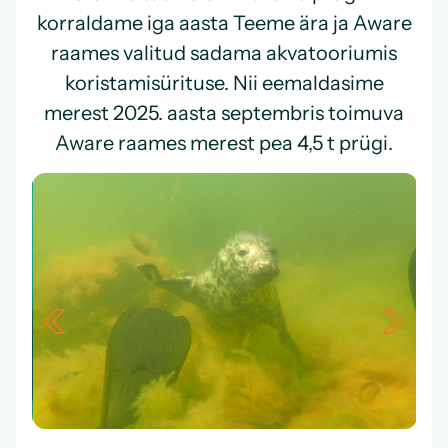
korraldame iga aasta Teeme ära ja Aware
raames valitud sadama akvatooriumis
koristamisürituse. Nii eemaldasime
merest 2025. aasta septembris toimuva
Aware raames
merest pea 4,5 t prügi.