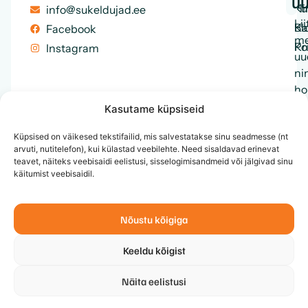
uu
Ku
Hi
info@sukeldujad.ee
Lii
Ka
Bl
Facebook
me
Ko
Pr
Instagram
uu
ni
ho
en
Kasutame küpsiseid
ku
Küpsised on väikesed tekstifailid, mis salvestatakse sinu seadmesse (nt
me
arvuti, nutitelefon), kui külastad veebilehte. Need sisaldavad erinevat
te
teavet, näiteks veebisaidi eelistusi, sisselogimisandmeid või jälgivad sinu
ja
käitumist veebisaidil.
et
Nõustu kõigiga
Keeldu kõigist
Näita eelistusi
© 2026 MTÜ Eesti Sukeldujate Klubi, Kõik õigused
↑