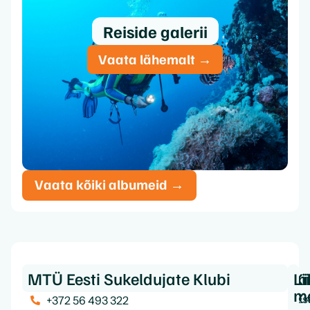
Reiside galerii
Vaata lähemalt →
Vaata kõiki albumeid →
MTÜ Eesti Sukeldujate Klubi
Ki
In
Li
m
Es
K
+372 56 493 322