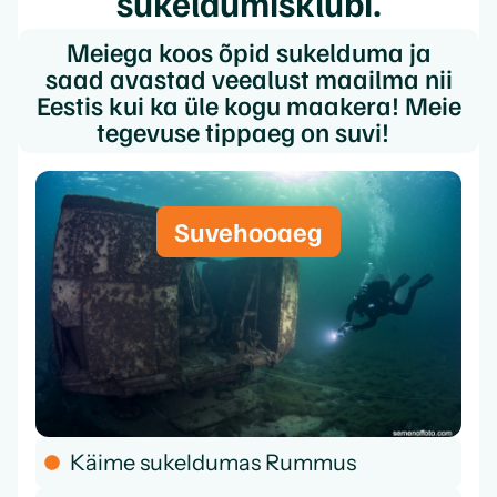
sukeldumisklubi.
Meiega koos õpid sukelduma ja
saad avastad veealust maailma nii
Eestis kui ka üle kogu maakera! Meie
tegevuse tippaeg on suvi!
Suvehooaeg
Käime sukeldumas Rummus