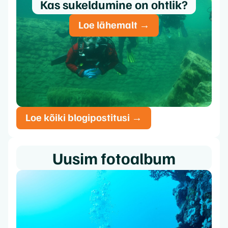
Kas sukeldumine on ohtlik?
Loe lähemalt →
Loe kõiki blogipostitusi →
Uusim fotoalbum