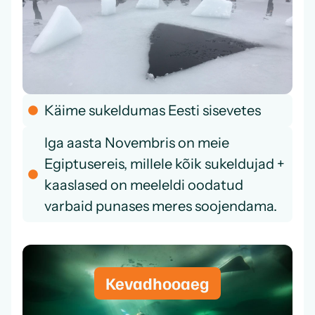
Käime sukeldumas Eesti sisevetes
Iga aasta Novembris on meie
Egiptusereis, millele kõik sukeldujad +
kaaslased on meeleldi oodatud
varbaid punases meres soojendama.
Kevadhooaeg