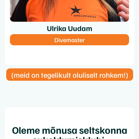
Ulrika Uudam
Divemaster
(meid on tegelikult oluliselt rohkem!)
Oleme mõnusa seltskonna