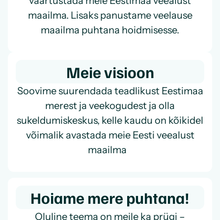
väärtustada meie Eestimaa veealust
maailma. Lisaks panustame veelause
maailma puhtana hoidmisesse.
Meie visioon
Soovime suurendada teadlikust Eestimaa
merest ja veekogudest ja olla
sukeldumiskeskus, kelle kaudu on kõikidel
võimalik avastada meie Eesti veealust
maailma
Hoiame mere puhtana!
Oluline teema on meile ka prügi –